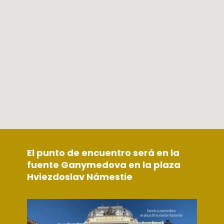
El punto de encuentro será en la
fuente Ganymedova en la plaza
Hviezdoslav Námestie