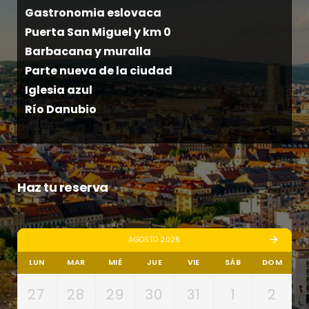
Gastronomia eslovaca
Puerta San Miguel y km 0
Barbacana y muralla
Parte nueva de la ciudad
Iglesia azul
Río Danubio
Haz tu reserva
AGOSTO 2026
LUN
MAR
MIÉ
JUE
VIE
SÁB
DOM
27
28
29
30
31
1
2