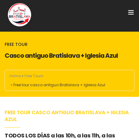
FREE TOURS
FREE TOUR
Tours Privados
Casco antiguo Bratislava + Iglesia Azul
Punto de encuentro
Home
Free Tours
Preguntas frecuentes
Free tour casco antiguo Bratislava + Iglesia Azul
Sobre nosotros
FREE TOUR CASCO ANTIGUO BRATISLAVA + IGLESIA
Únete a nuestro equipo
AZUL
Tours en Europa
TODOS LOS DÍAS a las 10h, a las 11h, a las