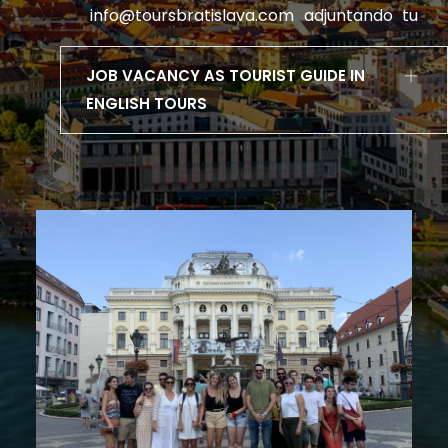
info@toursbratislava.com
adjuntando tu
CV y carta motivacional mientras nos
comentas porque te gustraría formar
JOB VACANCY AS TOURIST GUIDE IN
parte de nuestro equipo.
ENGLISH TOURS