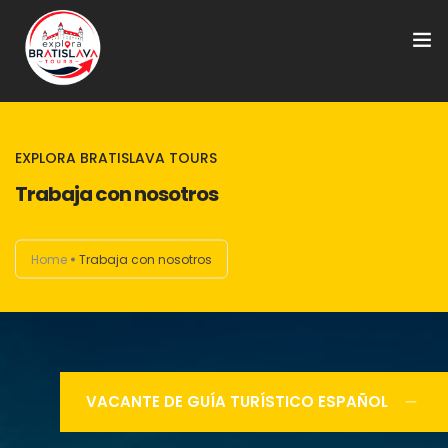
FREE TOURS
EXPLORA BRATISLAVA TOURS
Tours Privados
Trabaja con nosotros
Punto de encuentro
Home
Trabaja con nosotros
Preguntas frecuentes
Sobre nosotros
Únete a nuestro equipo
VACANTE DE GUÍA TURÍSTICO ESPAÑOL
Tours en Europa